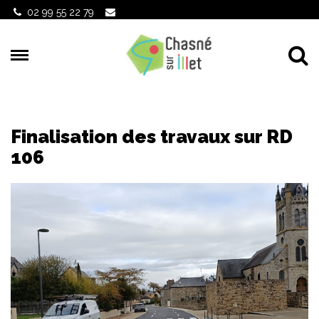
Gestion des traceurs
02 99 55 22 79
Al
Finalisation des travaux sur RD
106