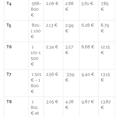
T4
568-
2,06 €
2,88
5,61 €
7,85
800
€
€
€
T5
801-
2,13 €
2,99
6,28 €
8,79
1 100
€
€
€
T6
1
2,34 €
3,27
8,68 €
12,15
101-1
€
€
500
€
T7
1 501
2,56 €
3,59
9,40 €
13,15
€ – 1
€
€
800
€
T8
1
3,05 €
4,28
9,87 €
13,82
801
€
€
€ et