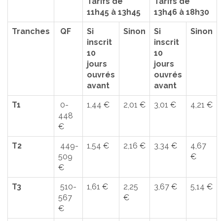
Tarifs de
Tarifs de
11h45 à 13h45
13h46 à 18h30
Tranches
QF
Si
Sinon
Si
Sinon
inscrit
inscrit
10
10
jours
jours
ouvrés
ouvrés
avant
avant
T1
0-
1,44 €
2,01 €
3,01 €
4,21 €
448
€
T2
449-
1,54 €
2,16 €
3,34 €
4,67
509
€
€
T3
510-
1,61 €
2,25
3,67 €
5,14 €
567
€
€