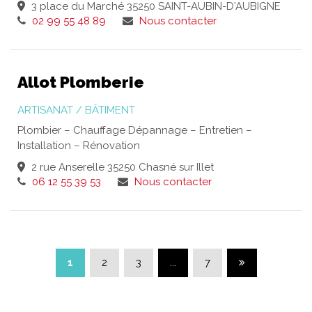
3 place du Marché 35250 SAINT-AUBIN-D'AUBIGNE
02 99 55 48 89
Nous contacter
Allot Plomberie
ARTISANAT / BÂTIMENT
Plombier – Chauffage Dépannage – Entretien –
Installation – Rénovation
2 rue Anserelle 35250 Chasné sur Illet
06 12 55 39 53
Nous contacter
Page suivante
1
2
3
...
7