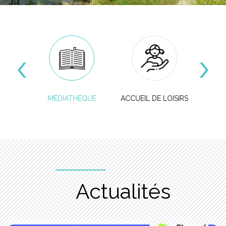
Accès rapide
IONS
MÉDIATHÈQUE
ACCUEIL DE LOISIRS
RE
S
Actualités