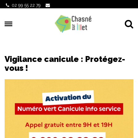
Gestion des traceurs
02 99 55 22 79
Al
Vigilance canicule : Protégez-
vous !