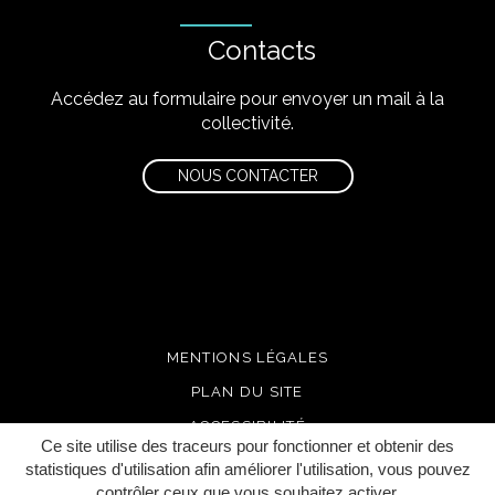
Contacts
Accédez au formulaire pour envoyer un mail à la
collectivité.
NOUS CONTACTER
MENTIONS LÉGALES
PLAN DU SITE
ACCESSIBILITÉ
Ce site utilise des traceurs pour fonctionner et obtenir des
CRÉDITS
statistiques d'utilisation afin améliorer l'utilisation, vous pouvez
contrôler ceux que vous souhaitez activer.
GERER SES COOKIES