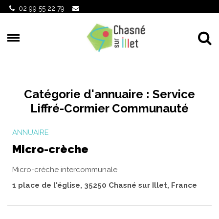
Gestion des traceurs
02 99 55 22 79
Al
Catégorie d'annuaire :
Service
Liffré-Cormier Communauté
ANNUAIRE
Micro-crèche
Micro-crèche intercommunale
1 place de l'église, 35250 Chasné sur Illet, France