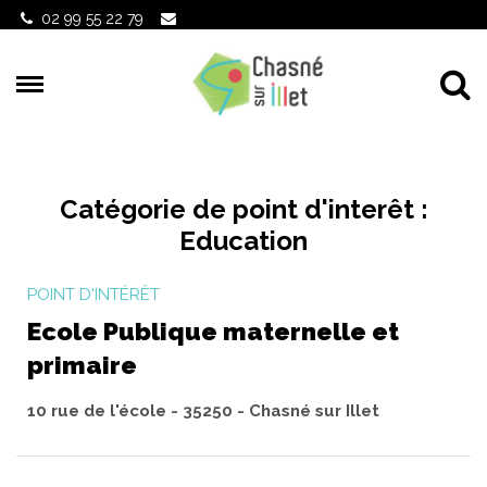
Gestion des traceurs
02 99 55 22 79
Al
Catégorie de point d'interêt :
Education
POINT D'INTÉRÊT
Ecole Publique maternelle et
primaire
10 rue de l'école - 35250 - Chasné sur Illet