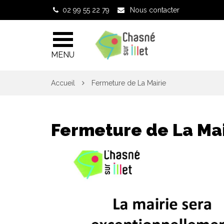
Gestion des traceurs
02 99 55 22 79
Nous contacter
MENU
Accueil
Fermeture de La Mairie
Fermeture de La Mai