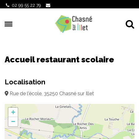
Gestion des traceurs
02 99 55 22 79
Al
Accueil restaurant scolaire
Localisation
Rue de l'école, 35250 Chasné sur Illet
+
−