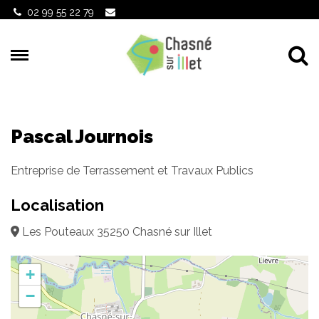
Gestion des traceurs
02 99 55 22 79
Al
Pascal Journois
Entreprise de Terrassement et Travaux Publics
Localisation
Les Pouteaux 35250 Chasné sur Illet
+
−