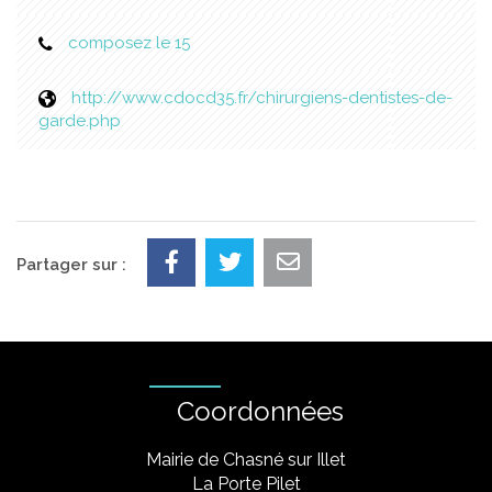
composez le 15
http://www.cdocd35.fr/chirurgiens-dentistes-de-
garde.php
Partager sur :
Coordonnées
Mairie de Chasné sur Illet
La Porte Pilet