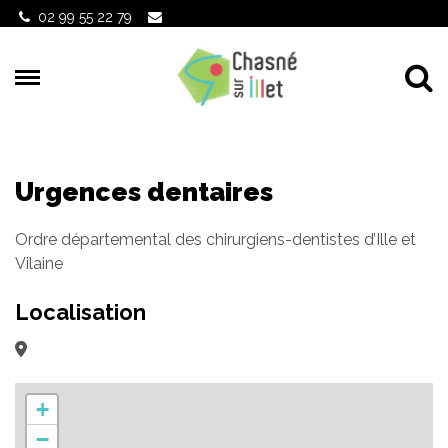
Gestion des traceurs
02 99 55 22 79
Al
Urgences dentaires
Ordre départemental des chirurgiens-dentistes d’Ille et
Vilaine
Localisation
+
−