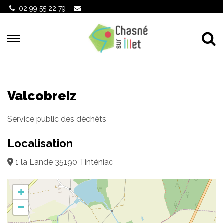
Gestion des traceurs
02 99 55 22 79
Al
Valcobreiz
Service public des déchêts
Localisation
1 la Lande 35190 Tinténiac
+
−