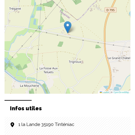
Leaflet
|
©
OpenStreetMap
Infos utiles
1 la Lande 35190 Tinténiac