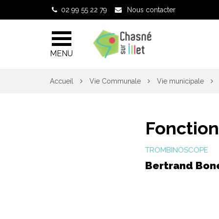
Gestion des traceurs
02 99 55 22 79
Nous contacter
MENU
Accueil
Vie Communale
Vie municipale
Fonction
TROMBINOSCOPE
Bertrand Bon