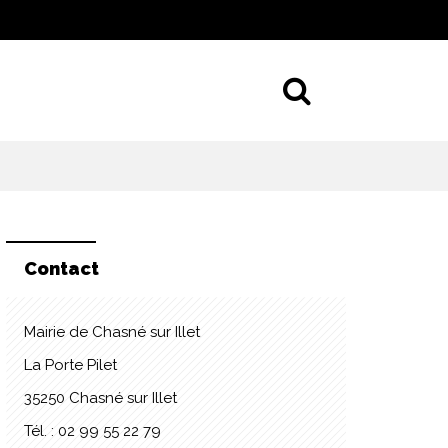
Aller à la 
Contact
Mairie de Chasné sur Illet
La Porte Pilet
35250 Chasné sur Illet
Tél. : 02 99 55 22 79