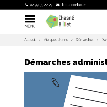
Gestion des traceurs
02 99 55 22 79
Nous contacter
MENU
Accueil
Vie quotidienne
Démarches
Dém
Démarches administ