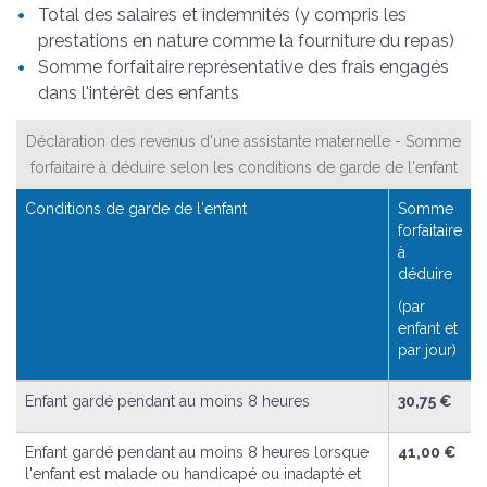
Total des salaires et indemnités (y compris les
prestations en nature comme la fourniture du repas)
Somme forfaitaire représentative des frais engagés
dans l'intérêt des enfants
Déclaration des revenus d'une assistante maternelle - Somme
forfaitaire à déduire selon les conditions de garde de l'enfant
Conditions de garde de l'enfant
Somme
forfaitaire
à
déduire
(par
enfant et
par jour)
Enfant gardé pendant au moins 8 heures
30,75 €
Enfant gardé pendant au moins 8 heures lorsque
41,00 €
l'enfant est malade ou handicapé ou inadapté et