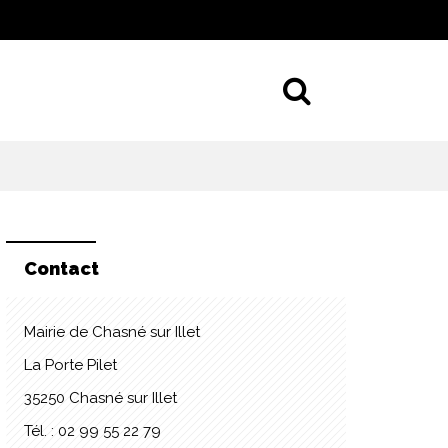
Aller à la 
Contact
Mairie de Chasné sur Illet
La Porte Pilet
35250 Chasné sur Illet
Tél. : 02 99 55 22 79