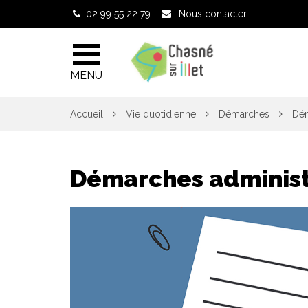
Gestion des traceurs
02 99 55 22 79
Nous contacter
MENU
Accueil
Vie quotidienne
Démarches
Dém
Démarches administ