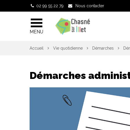
Gestion des traceurs
02 99 55 22 79
Nous contacter
MENU
Accueil
Vie quotidienne
Démarches
Dém
Démarches administ