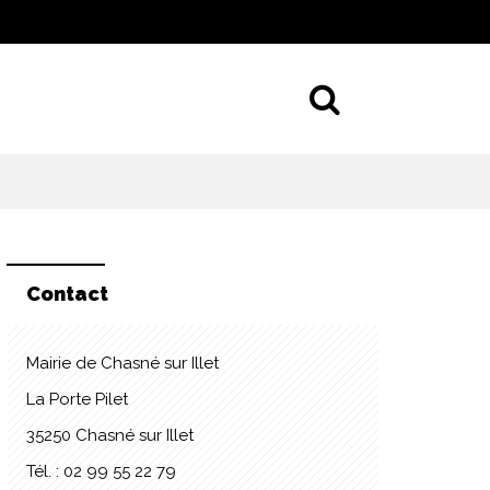
Aller à la 
Contact
Mairie de Chasné sur Illet
La Porte Pilet
35250 Chasné sur Illet
Tél. : 02 99 55 22 79