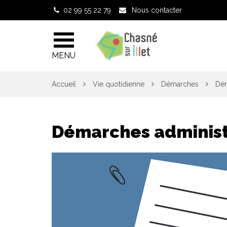
Gestion des traceurs
02 99 55 22 79
Nous contacter
MENU
Accueil
Vie quotidienne
Démarches
Dém
Démarches administ