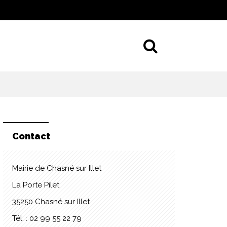
Aller à la 
Contact
Mairie de Chasné sur Illet
La Porte Pilet
35250 Chasné sur Illet
Tél. : 02 99 55 22 79