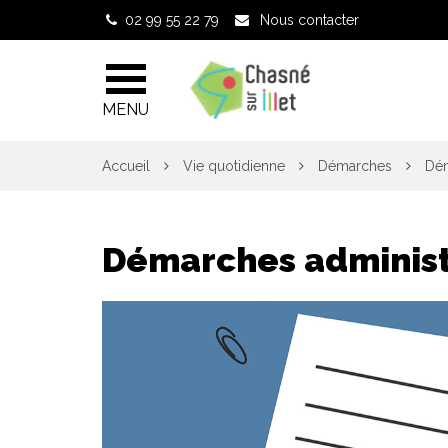
Gestion des traceurs
02 99 55 22 79
Nous contacter
MENU
Accueil
Vie quotidienne
Démarches
Dém
Démarches administ