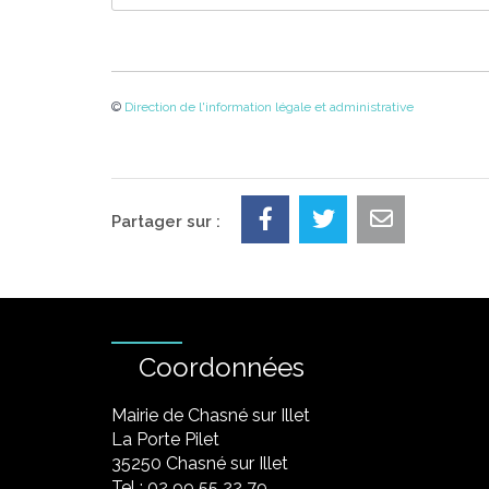
©
Direction de l'information légale et administrative
Partager sur :
Coordonnées
Mairie de Chasné sur Illet
La Porte Pilet
35250 Chasné sur Illet
Tel : 02 99 55 22 79