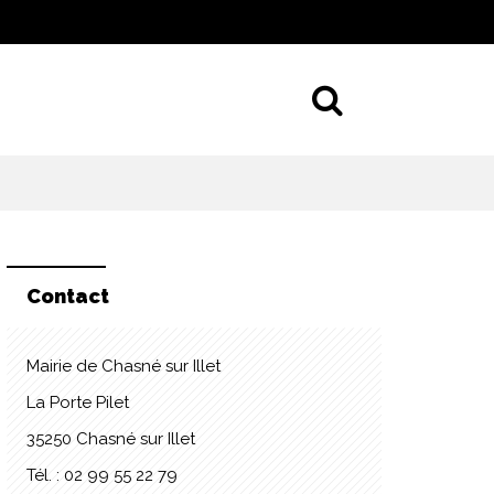
Aller à la 
Contact
Mairie de Chasné sur Illet
La Porte Pilet
35250 Chasné sur Illet
Tél. : 02 99 55 22 79