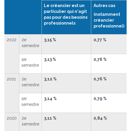
Le créancier est un
Autres cas
particulier qui n'agit
(notamment
pas pour des besoins
créancier
professionnels
professionnel)
2022
2
e
3,15 %
0,77 %
semestre
1
er
3,13 %
0,76 %
semestre
2021
2
e
3,12 %
0,76 %
semestre
1
er
3,14 %
0,79 %
semestre
2020
2
e
3,11 %
0,84 %
semestre