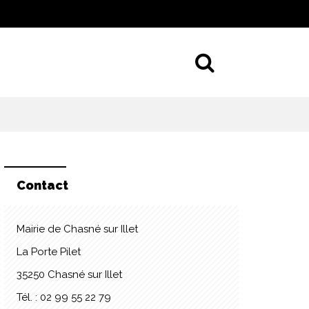
Aller à la 
Contact
Mairie de Chasné sur Illet
La Porte Pilet
35250 Chasné sur Illet
Tél. : 02 99 55 22 79