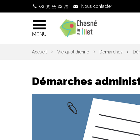
Gestion des traceurs
02 99 55 22 79
Nous contacter
MENU
Accueil
Vie quotidienne
Démarches
Dém
Démarches administ