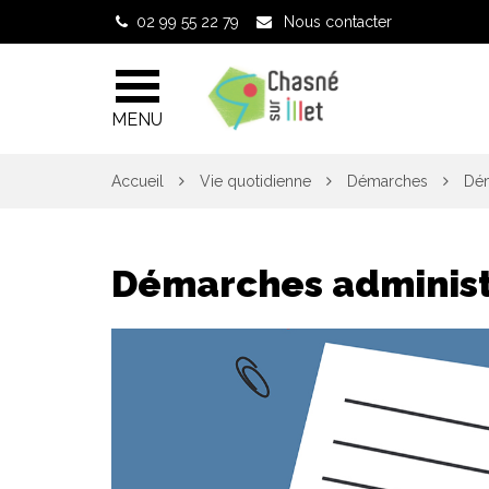
Gestion des traceurs
02 99 55 22 79
Nous contacter
MENU
Accueil
Vie quotidienne
Démarches
Dém
Démarches administ