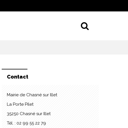
Aller à la 
Contact
Mairie de Chasné sur Illet
La Porte Pilet
35250 Chasné sur Illet
Tél. : 02 99 55 22 79