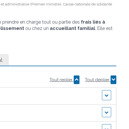
e et administrative (Premier ministre), Caisse nationale de solidarité
e prendre en charge tout ou partie des
frais liés à
blissement
ou chez un
accueillant familial
. Elle est
al
Tout replier
Tout déplier