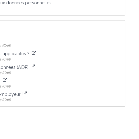
e aux données personnelles
 (Cnil)
ns applicables ?
 (Cnil)
 données (AIDP)
 (Cnil)
i
 (Cnil)
l'employeur
 (Cnil)