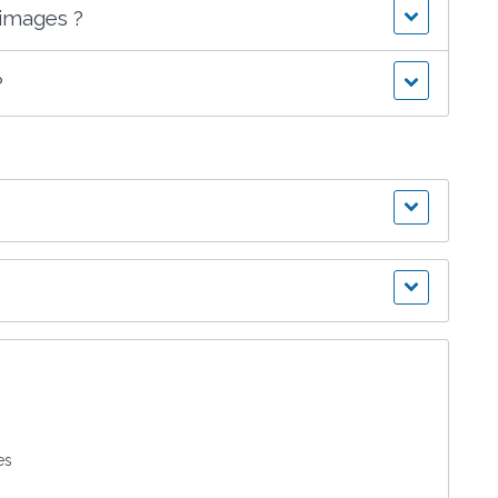
images ?
?
es