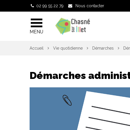
Gestion des traceurs
02 99 55 22 79
Nous contacter
MENU
Accueil
Vie quotidienne
Démarches
Dém
Démarches administ