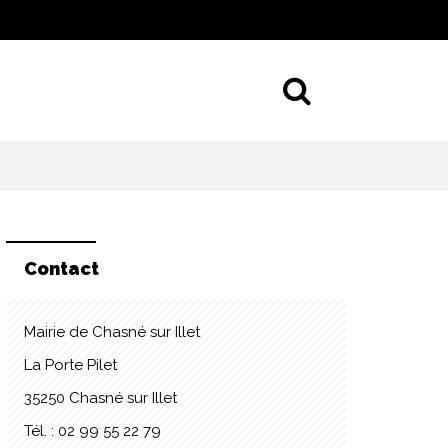
Aller à la 
Contact
Mairie de Chasné sur Illet
La Porte Pilet
35250 Chasné sur Illet
Tél. : 02 99 55 22 79