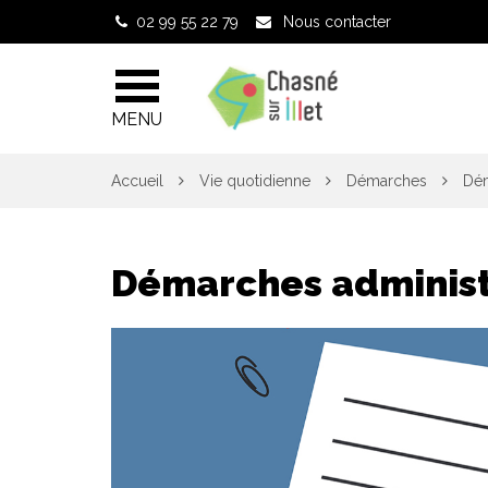
Gestion des traceurs
02 99 55 22 79
Nous contacter
MENU
Accueil
Vie quotidienne
Démarches
Dém
Démarches administ