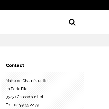
Aller à la 
Contact
Mairie de Chasné sur Illet
La Porte Pilet
35250 Chasné sur Illet
Tél. : 02 99 55 22 79