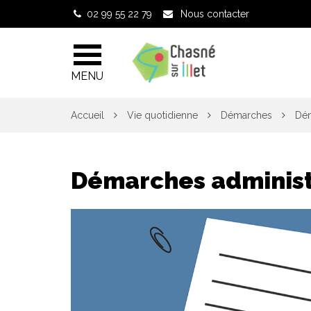
Gestion des traceurs
02 99 55 22 79
Nous contacter
MENU
Accueil
Vie quotidienne
Démarches
Dém
Démarches administ