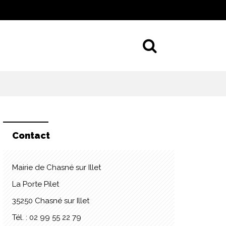
Aller à la 
Contact
Mairie de Chasné sur Illet
La Porte Pilet
35250 Chasné sur Illet
Tél. : 02 99 55 22 79