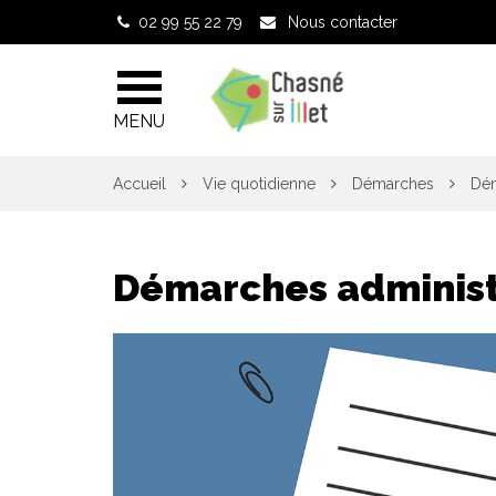
Gestion des traceurs
02 99 55 22 79
Nous contacter
MENU
Accueil
Vie quotidienne
Démarches
Dém
Démarches administ