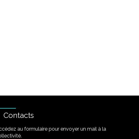
Contacts
ccédez au formulaire pour envoyer un mail à la
llectivité.