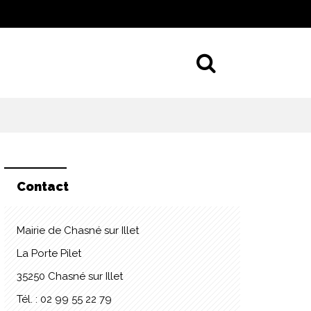
Aller à la 
Contact
Mairie de Chasné sur Illet
La Porte Pilet
35250 Chasné sur Illet
Tél. : 02 99 55 22 79