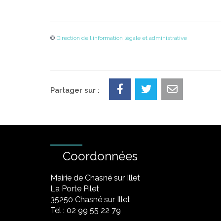
©
Direction de l'information légale et administrative
Partager sur :
Coordonnées
Mairie de Chasné sur Illet
La Porte Pilet
35250 Chasné sur Illet
Tel : 02 99 55 22 79