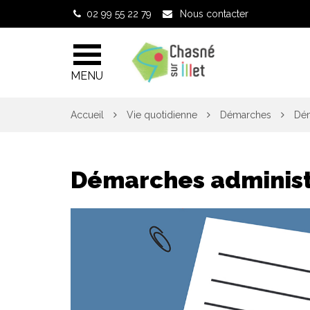
Gestion des traceurs
02 99 55 22 79
Nous contacter
MENU
Accueil
Vie quotidienne
Démarches
Dém
Démarches administ