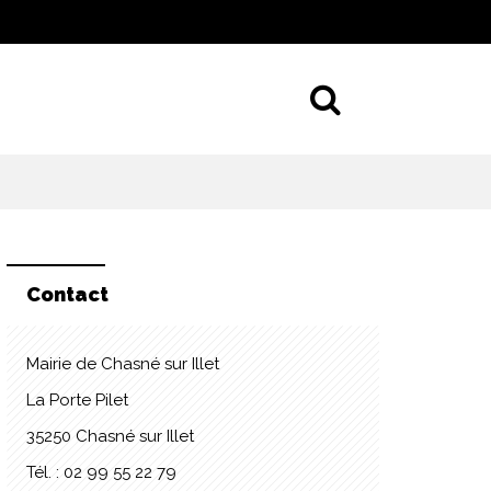
Aller à la 
Contact
Mairie de Chasné sur Illet
La Porte Pilet
35250 Chasné sur Illet
Tél. : 02 99 55 22 79