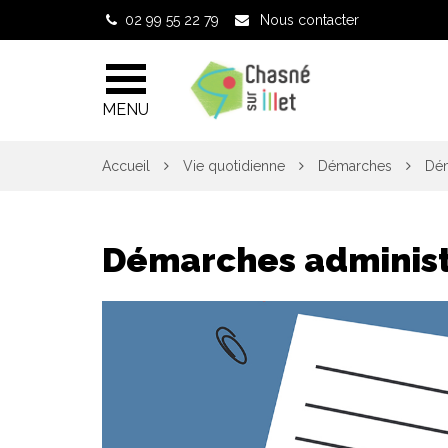
Gestion des traceurs
02 99 55 22 79
Nous contacter
MENU
Accueil
Vie quotidienne
Démarches
Dém
Démarches administ