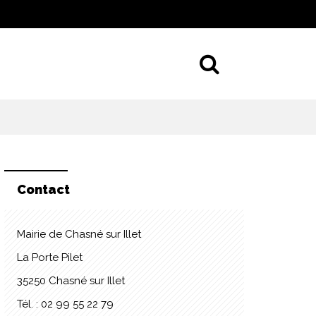
Aller à la 
Contact
Mairie de Chasné sur Illet
La Porte Pilet
35250 Chasné sur Illet
Tél. : 02 99 55 22 79