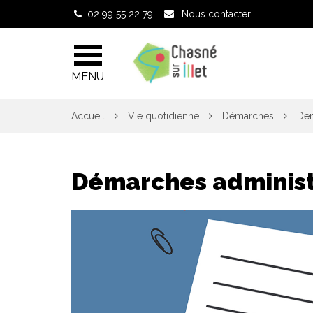
Gestion des traceurs
02 99 55 22 79
Nous contacter
MENU
Accueil
Vie quotidienne
Démarches
Dém
Démarches administ