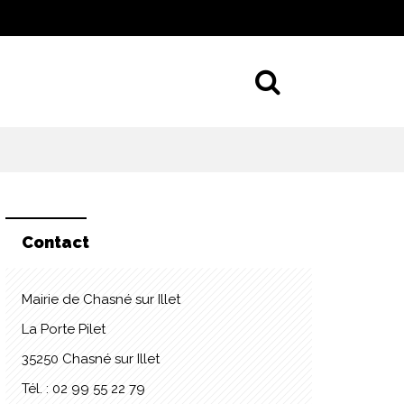
Aller à la 
Contact
Mairie de Chasné sur Illet
La Porte Pilet
35250 Chasné sur Illet
Tél. : 02 99 55 22 79