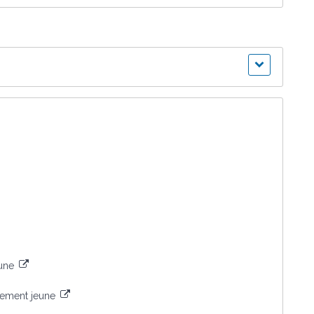
eune
ement jeune