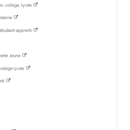
, collège, lycée
interne
tudiant-apprenti
berté Jeune
collège lycée
nti