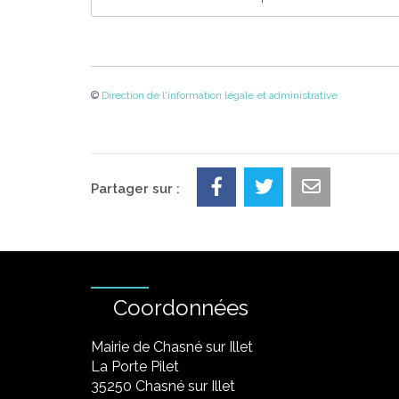
©
Direction de l'information légale et administrative
Partager sur :
Coordonnées
Mairie de Chasné sur Illet
La Porte Pilet
35250 Chasné sur Illet