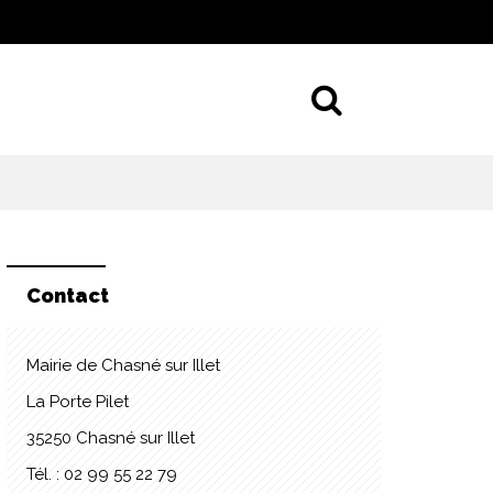
Aller à la 
Contact
Mairie de Chasné sur Illet
La Porte Pilet
35250 Chasné sur Illet
Tél. : 02 99 55 22 79