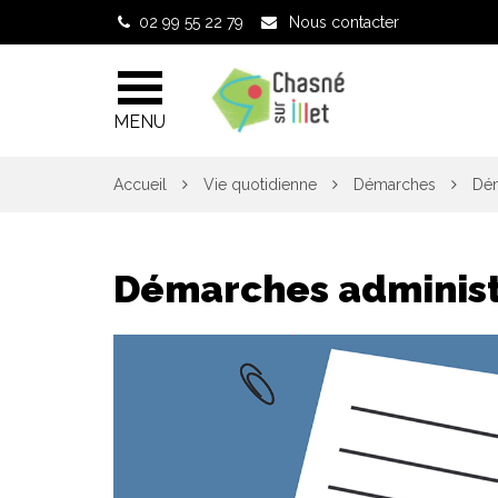
Gestion des traceurs
02 99 55 22 79
Nous contacter
MENU
Accueil
Vie quotidienne
Démarches
Dém
Démarches administ