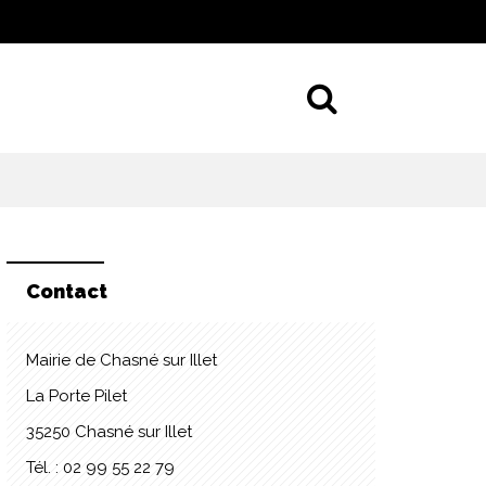
Aller à la 
Contact
Mairie de Chasné sur Illet
La Porte Pilet
35250 Chasné sur Illet
Tél. : 02 99 55 22 79