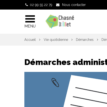
Gestion des traceurs
02 99 55 22 79
Nous contacter
MENU
Accueil
Vie quotidienne
Démarches
Dém
Démarches administ