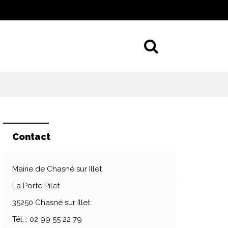
Aller à la 
Contact
Mairie de Chasné sur Illet
La Porte Pilet
35250 Chasné sur Illet
Tél. : 02 99 55 22 79