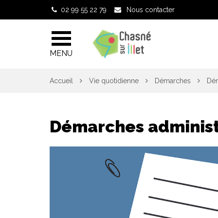
Gestion des traceurs
02 99 55 22 79
Nous contacter
MENU
Accueil
Vie quotidienne
Démarches
Dém
Démarches administ