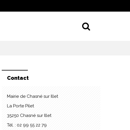
Aller à la 
Contact
Mairie de Chasné sur Illet
La Porte Pilet
35250 Chasné sur Illet
Tél. : 02 99 55 22 79