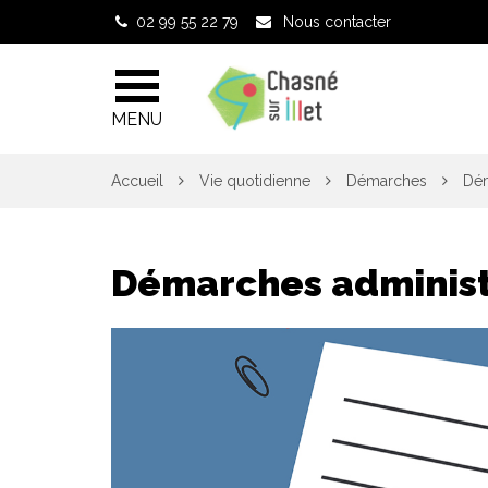
Gestion des traceurs
02 99 55 22 79
Nous contacter
MENU
Accueil
Vie quotidienne
Démarches
Dém
Démarches administ