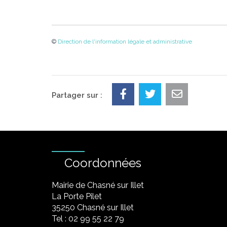
©
Direction de l'information légale et administrative
Partager sur :
Coordonnées
Mairie de Chasné sur Illet
La Porte Pilet
35250 Chasné sur Illet
Tel : 02 99 55 22 79