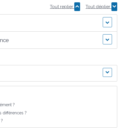
Tout replier
Tout déplier
ance
rément ?
s différences ?
 ?