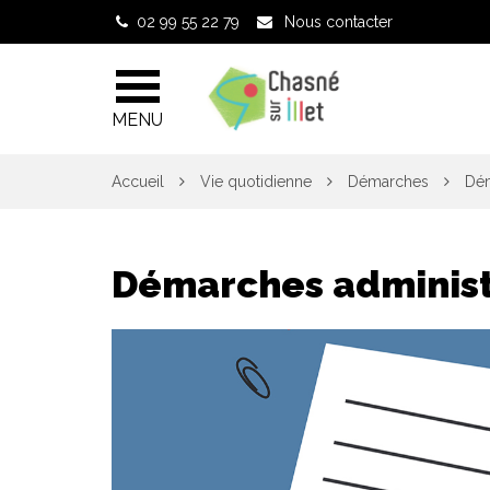
Gestion des traceurs
02 99 55 22 79
Nous contacter
MENU
Accueil
Vie quotidienne
Démarches
Dém
Démarches administ