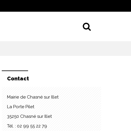
Aller à la 
Contact
Mairie de Chasné sur Illet
La Porte Pilet
35250 Chasné sur Illet
Tél. : 02 99 55 22 79