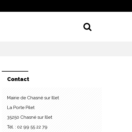
Aller à la 
Contact
Mairie de Chasné sur Illet
La Porte Pilet
35250 Chasné sur Illet
Tél. : 02 99 55 22 79