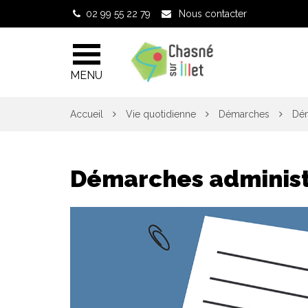
Gestion des traceurs
02 99 55 22 79
Nous contacter
MENU
Accueil
Vie quotidienne
Démarches
Dém
Démarches administ