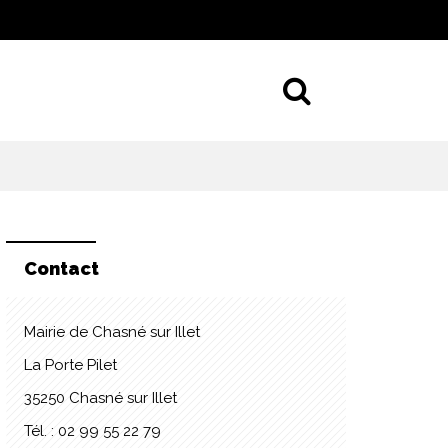
Aller à la 
Contact
Mairie de Chasné sur Illet
La Porte Pilet
35250 Chasné sur Illet
Tél. : 02 99 55 22 79