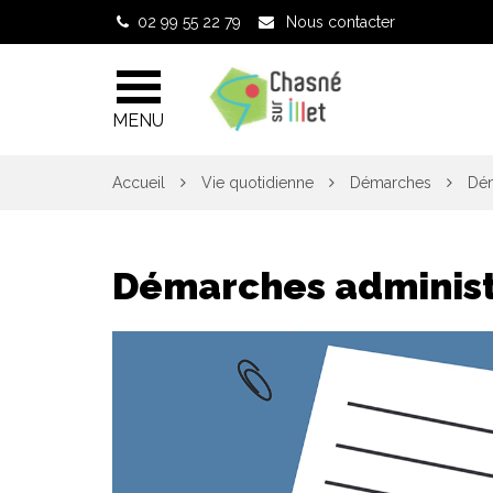
Gestion des traceurs
02 99 55 22 79
Nous contacter
MENU
Accueil
Vie quotidienne
Démarches
Dém
Démarches administ