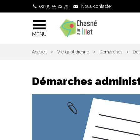
Gestion des traceurs
02 99 55 22 79
Nous contacter
MENU
Accueil
Vie quotidienne
Démarches
Dém
Démarches administ