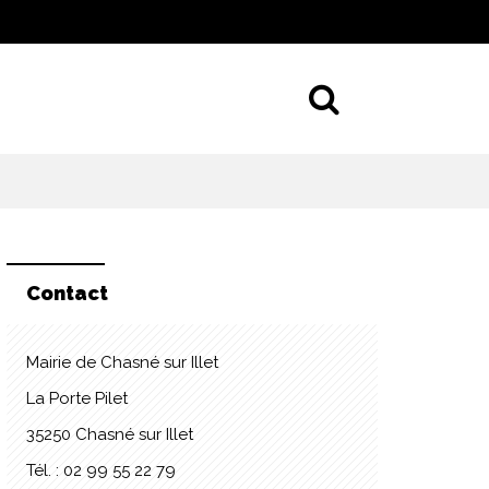
Aller à la 
Contact
Mairie de Chasné sur Illet
La Porte Pilet
35250 Chasné sur Illet
Tél. : 02 99 55 22 79