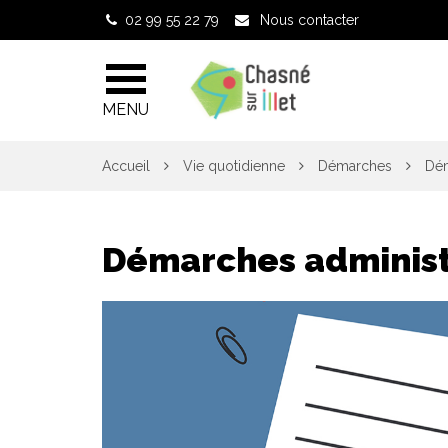
Gestion des traceurs
02 99 55 22 79
Nous contacter
MENU
Accueil
Vie quotidienne
Démarches
Dém
Démarches administ