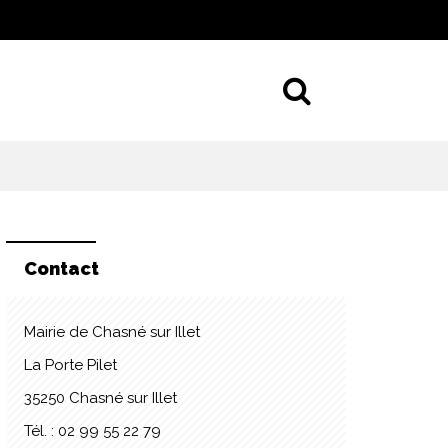
Aller à la 
Contact
Mairie de Chasné sur Illet
La Porte Pilet
35250 Chasné sur Illet
Tél. : 02 99 55 22 79