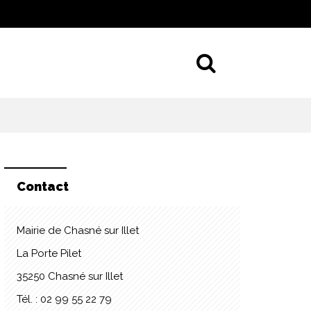
Aller à la 
Contact
Mairie de Chasné sur Illet
La Porte Pilet
35250 Chasné sur Illet
Tél. : 02 99 55 22 79