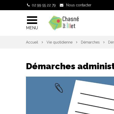
Gestion des traceurs
02 99 55 22 79
Nous contacter
MENU
Accueil
Vie quotidienne
Démarches
Dém
Démarches administ