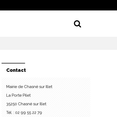
Aller à la 
Contact
Mairie de Chasné sur Illet
La Porte Pilet
35250 Chasné sur Illet
Tél. : 02 99 55 22 79