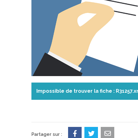
Impossible de trouver la fiche : R31257.x
Partager sur :