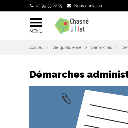
Gestion des traceurs
02 99 55 22 79
Nous contacter
MENU
Accueil
Vie quotidienne
Démarches
Dém
Démarches administ