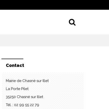
Aller à la 
Contact
Mairie de Chasné sur Illet
La Porte Pilet
35250 Chasné sur Illet
Tél. : 02 99 55 22 79