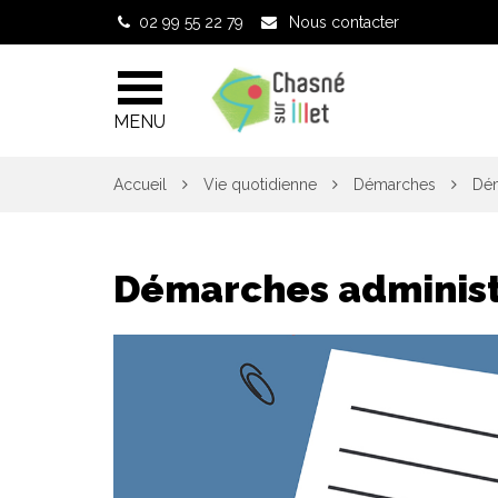
Gestion des traceurs
02 99 55 22 79
Nous contacter
MENU
Accueil
Vie quotidienne
Démarches
Dém
Démarches administ