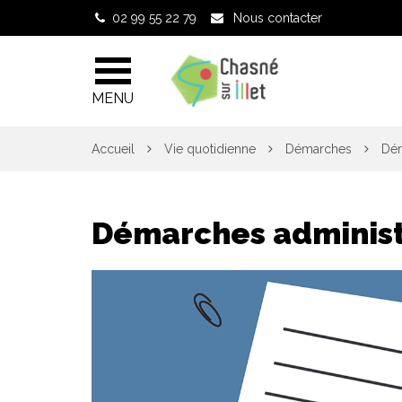
Gestion des traceurs
02 99 55 22 79
Nous contacter
MENU
Accueil
Vie quotidienne
Démarches
Dém
Démarches administ