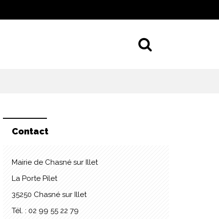
Aller à la 
Contact
Mairie de Chasné sur Illet
La Porte Pilet
35250 Chasné sur Illet
Tél. : 02 99 55 22 79