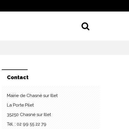
Aller à la 
Contact
Mairie de Chasné sur Illet
La Porte Pilet
35250 Chasné sur Illet
Tél. : 02 99 55 22 79