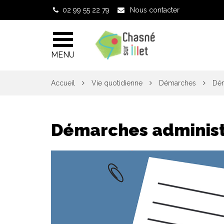
Gestion des traceurs
02 99 55 22 79
Nous contacter
MENU
Accueil
Vie quotidienne
Démarches
Dém
Démarches administ