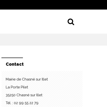
Aller à la 
Contact
Mairie de Chasné sur Illet
La Porte Pilet
35250 Chasné sur Illet
Tél. : 02 99 55 22 79