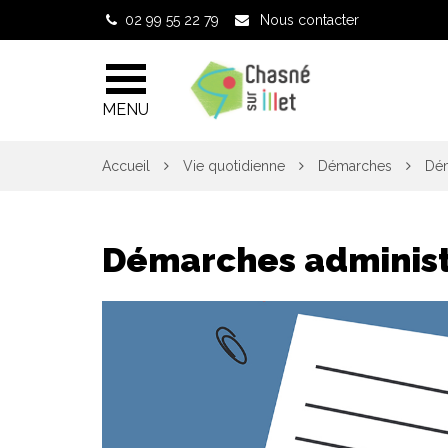
Gestion des traceurs
02 99 55 22 79
Nous contacter
MENU
Accueil
Vie quotidienne
Démarches
Dém
Démarches administ