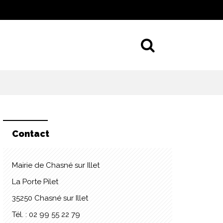
Aller à la 
Contact
Mairie de Chasné sur Illet
La Porte Pilet
35250 Chasné sur Illet
Tél. : 02 99 55 22 79