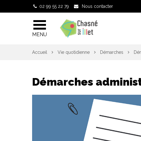
Gestion des traceurs
02 99 55 22 79
Nous contacter
MENU
Accueil
Vie quotidienne
Démarches
Dém
Démarches administ