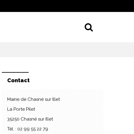
Aller à la 
Contact
Mairie de Chasné sur Illet
La Porte Pilet
35250 Chasné sur Illet
Tél. : 02 99 55 22 79