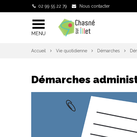
Gestion des traceurs
02 99 55 22 79
Nous contacter
MENU
Accueil
Vie quotidienne
Démarches
Dém
Démarches administ