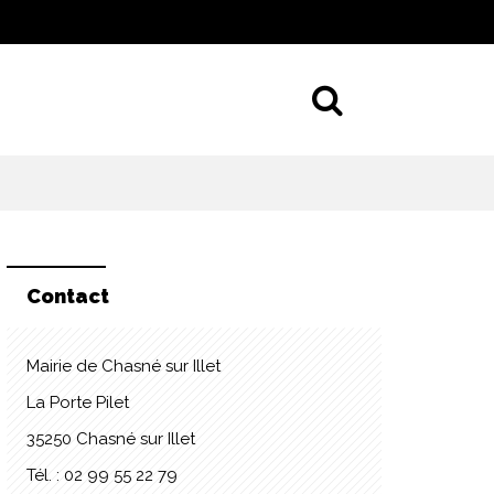
Aller à la 
Contact
Mairie de Chasné sur Illet
La Porte Pilet
35250 Chasné sur Illet
Tél. : 02 99 55 22 79