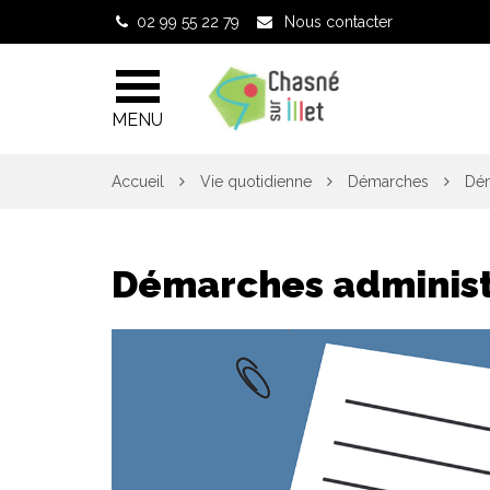
Gestion des traceurs
02 99 55 22 79
Nous contacter
MENU
Accueil
Vie quotidienne
Démarches
Dém
Démarches administ