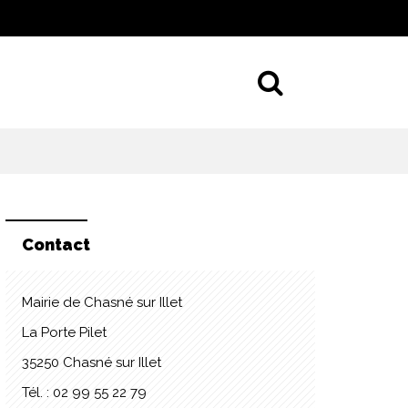
Aller à la 
Contact
Mairie de Chasné sur Illet
La Porte Pilet
35250 Chasné sur Illet
Tél. : 02 99 55 22 79