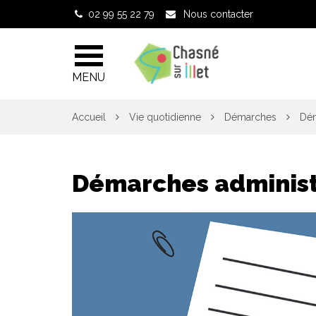
Gestion des traceurs
02 99 55 22 79
Nous contacter
MENU
Accueil
Vie quotidienne
Démarches
Dém
Démarches administ