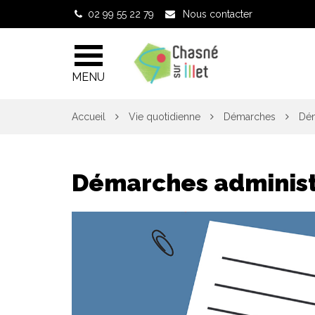
Gestion des traceurs
02 99 55 22 79
Nous contacter
MENU
Accueil
Vie quotidienne
Démarches
Dém
Démarches administ