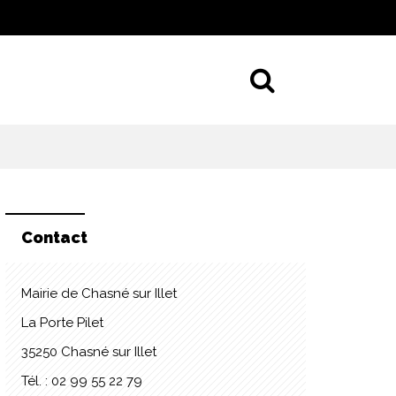
Aller à la 
Contact
Mairie de Chasné sur Illet
La Porte Pilet
35250 Chasné sur Illet
Tél. : 02 99 55 22 79