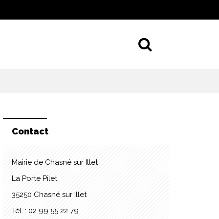
Aller à la 
Contact
Mairie de Chasné sur Illet
La Porte Pilet
35250 Chasné sur Illet
Tél. : 02 99 55 22 79