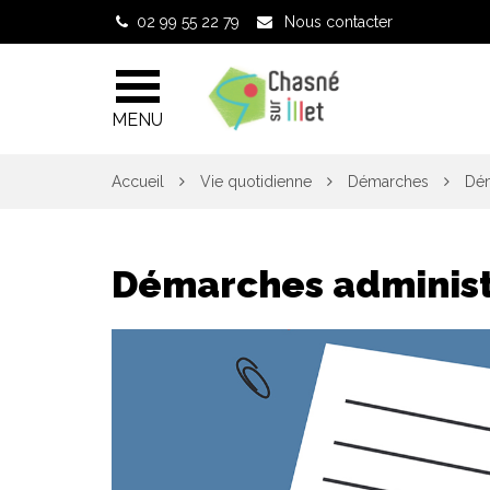
Gestion des traceurs
02 99 55 22 79
Nous contacter
MENU
Accueil
Vie quotidienne
Démarches
Dém
Démarches administ